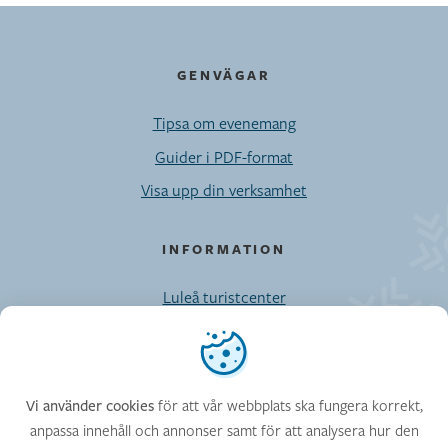
GENVÄGAR
Tipsa om evenemang
Guider i PDF-format
Visa upp din verksamhet
INFORMATION
Luleå turistcenter
Möten/Privatresor/Press
Vi använder cookies
Kontaktuppgifter till Visit Luleå-enheten
Cookies
för att vår webbplats ska fungera korrekt,
Vi använder cookies
anpassa innehåll och annonser samt för att analysera hur den