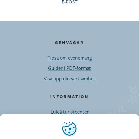
E-POST
GENVÄGAR
Tipsa om evenemang
Guider i PDF-format
Visa upp din verksamhet
INFORMATION
Luleå turistcenter
Möten/Privatresor/Press
Vi använder cookies
Kontaktuppgifter till Visit Luleå-enheten