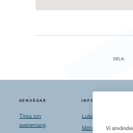
DELA:
GENVÄGAR
INFORMATION
Vi anvä
Tipsa om
Luleå turistcenter
evenemang
Möten/Privatresor/Pr
Vi använde