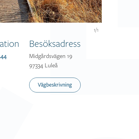
1/1
ation
Besöksadress
Midgårdsvägen 19
444
97334 Luleå
Vägbeskrivning