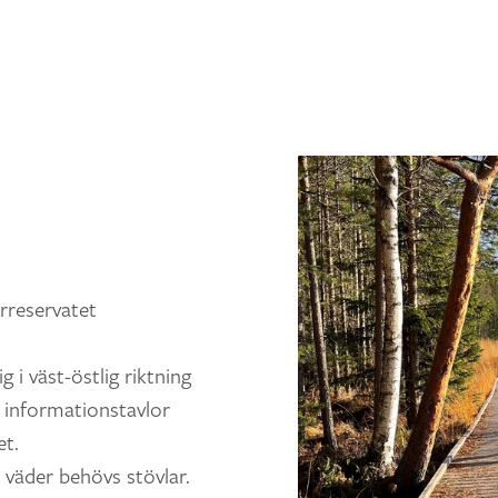
urreservatet
g i väst-östlig riktning
s informationstavlor
et.
 väder behövs stövlar.