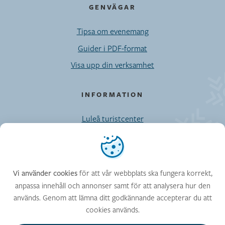
GENVÄGAR
Tipsa om evenemang
Guider i PDF-format
Visa upp din verksamhet
INFORMATION
Luleå turistcenter
Möten/Privatresor/Press
Vi använder cookies
Kontaktuppgifter till Visit Luleå-enheten
Cookies
för att vår webbplats ska fungera korrekt,
Vi använder cookies
anpassa innehåll och annonser samt för att analysera hur den
används. Genom att lämna ditt godkännande accepterar du att
FÖLJ OSS
cookies används.
Facebook
Instagram