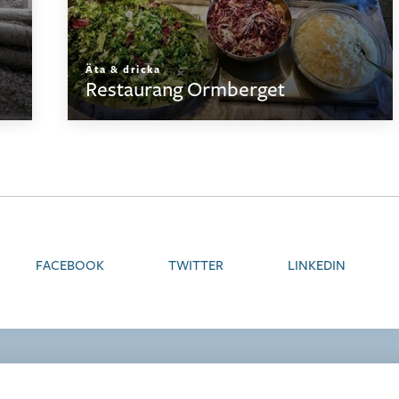
Äta & dricka
Restaurang Ormberget
FACEBOOK
TWITTER
LINKEDIN
FÖLJ OSS