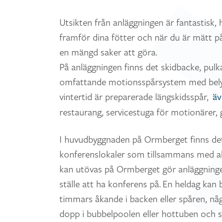
Utsikten från anläggningen är fantastisk, 
framför dina fötter och när du är mätt på
en mängd saker att göra.
På anläggningen finns det skidbacke, pulk
omfattande motionsspårsystem med bel
vintertid är preparerade längskidsspår,
äv
restaurang, servicestuga för motionärer, 
I huvudbyggnaden på Ormberget finns det
konferenslokaler som tillsammans med al
kan utövas på Ormberget gör anläggningen 
ställe att ha konferens på. En heldag kan 
timmars åkande i backen eller spåren, någ
dopp i bubbelpoolen eller hottuben och 