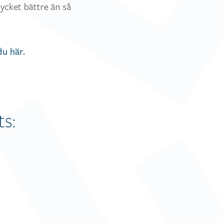
ycket bättre än så
du här.
s: