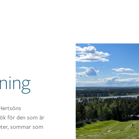
gning
Hertsöns
esök för den som är
iteter, sommar som