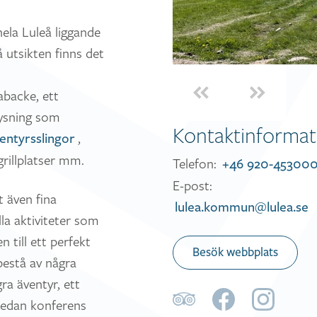
hela Luleå liggande
 utsikten finns det
abacke, ett
ysning som
Kontaktinformat
,
entyrsslingor
grillplatser mm.
Telefon:
+46 920-45300
E-post:
 även fina
lulea.kommun@lulea.se
la aktiviteter som
till ett perfekt
Besök webbplats
bestå av några
ra äventyr, ett
sedan konferens