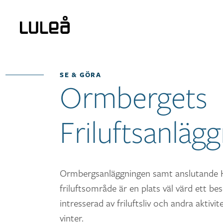
SE & GÖRA
Ormbergets
Friluftsanläg
Ormbergsanläggningen samt anslutande 
friluftsområde är en plats väl värd ett b
intresserad av friluftsliv och andra aktiv
vinter.