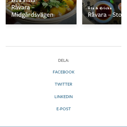
Äta & dricka
Råvara –
Äta & dricka
Midgårdsvägen
Råvara – Stor
DELA:
FACEBOOK
TWITTER
LINKEDIN
E-POST