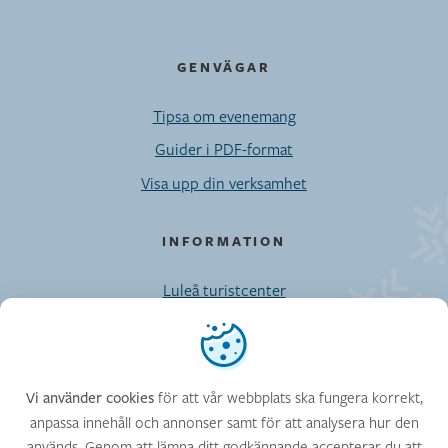
GENVÄGAR
Tipsa om evenemang
Guider i PDF-format
Visa upp din verksamhet
INFORMATION
Luleå turistcenter
Möten/Privatresor/Press
Vi använder cookies
Kontaktuppgifter till Visit Luleå-enheten
Cookies
för att vår webbplats ska fungera korrekt,
Vi använder cookies
anpassa innehåll och annonser samt för att analysera hur den
används. Genom att lämna ditt godkännande accepterar du att