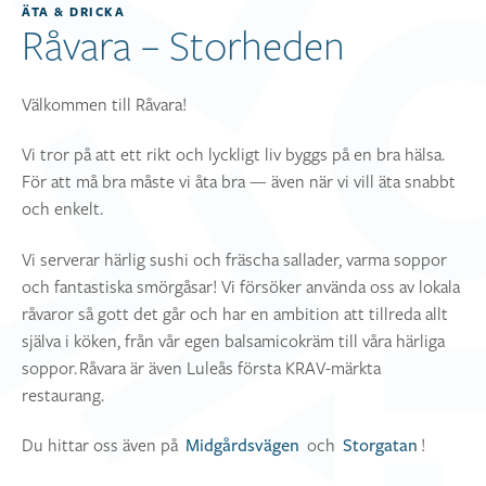
ÄTA & DRICKA
Råvara – Storheden
Välkommen till Råvara!
Vi tror på att ett rikt och lyckligt liv byggs på en bra hälsa.
För att må bra måste vi åta bra — även när vi vill äta snabbt
och enkelt.
Vi serverar härlig sushi och fräscha sallader, varma soppor
och fantastiska smörgåsar! Vi försöker använda oss av lokala
råvaror så gott det går och har en ambition att tillreda allt
själva i köken, från vår egen balsamicokräm till våra härliga
soppor. Råvara är även Luleås första KRAV-märkta
restaurang.
Du hittar oss även på
och
!
Midgårdsvägen
Storgatan