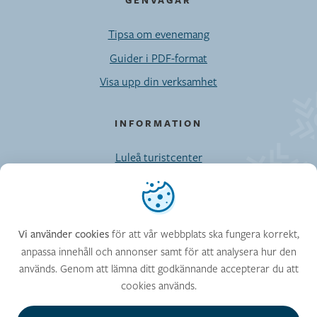
Tipsa om evenemang
Guider i PDF-format
Visa upp din verksamhet
INFORMATION
Luleå turistcenter
Möten/Privatresor/Press
Vi använder cookies
Kontaktuppgifter till Visit Luleå-enheten
Cookies
för att vår webbplats ska fungera korrekt,
Vi använder cookies
anpassa innehåll och annonser samt för att analysera hur den
används. Genom att lämna ditt godkännande accepterar du att
FÖLJ OSS
cookies används.
Facebook
Instagram