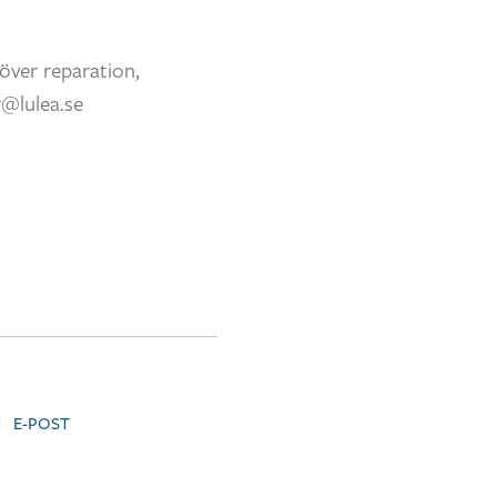
över reparation,
r@lulea.se
E-POST