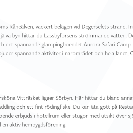
röms Råneälven, vackert belägen vid Degerselets strand. I
jälva byn hittar du Lassbyforsens strömmande vatten. Den
 och det spännande glampingboendet Aurora Safari Camp. 
bjuder spännande aktiviter i närområdet och hela länet, 
rsköna Vitträsket ligger Sörbyn. Här hittar du bland anna
dling och ett fint rödingfiske. Du kan äta gott på Resta
oende erbjuds i hotellrum eller stugor med utsikt över sj
 en aktiv hembygdsförening.