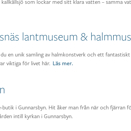
 kallkällsjö som lockar med sitt klara vatten – samma va
dsnäs lantmuseum & halmmu
 du en unik samling av halmkonstverk och ett fantastis
r viktiga för livet här.
Läs mer.
en
e-butik i Gunnarsbyn. Hit åker man från när och fjärran f
ården intill kyrkan i Gunnarsbyn.