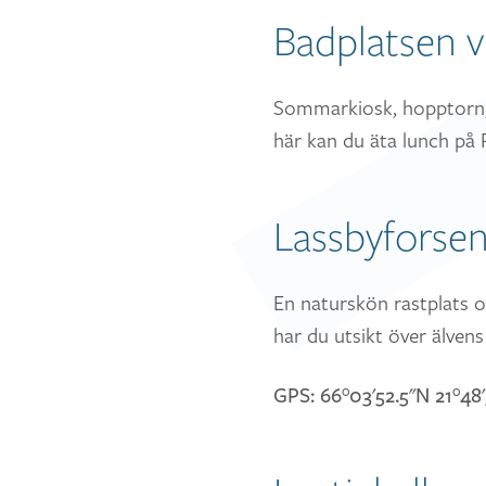
Badplatsen v
Sommarkiosk, hopptorn, 
här kan du äta lunch på 
Lassbyforse
En naturskön rastplats o
har du utsikt över älvens
GPS: 66°03'52.5"N 21°48'