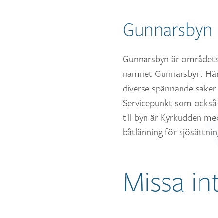
Gunnarsbyn
Gunnarsbyn är områdets c
namnet Gunnarsbyn. Här k
diverse spännande saker 
Servicepunkt som också f
till byn är Kyrkudden me
båtlänning för sjösättnin
Missa int