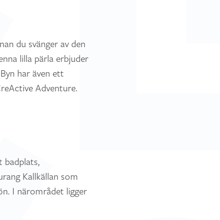
nnan du svänger av den
na lilla pärla erbjuder
Byn har även ett
CreActive Adventure.
t badplats,
urang Kallkällan som
ön. I närområdet ligger