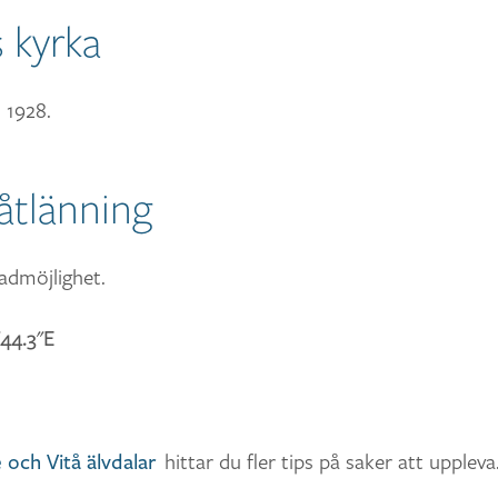
 kyrka
 1928.
åtlänning
admöjlighet.
44.3"E
hittar du fler tips på saker att uppleva
 och Vitå älvdalar