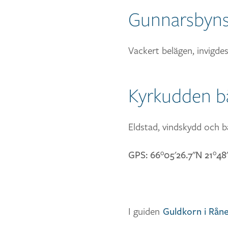
Gunnarsbyns
Vackert belägen, invigdes
Kyrkudden b
Eldstad, vindskydd och b
GPS: 66°05'26.7"N 21°48'
I guiden
Guldkorn i Råne