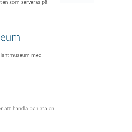
tten som serveras på
seum
kt lantmuseum med
ör att handla och äta en