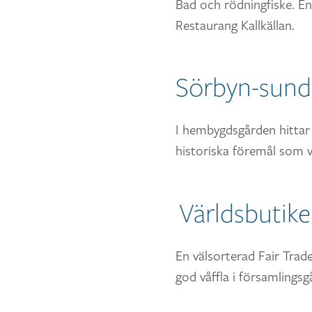
Bad och rödningfiske. En
Restaurang Kallkällan.
Sörbyn-sun
I hembygdsgården hittar
historiska föremål som va
Världsbutik
En välsorterad Fair Trad
god våffla i församlingsg