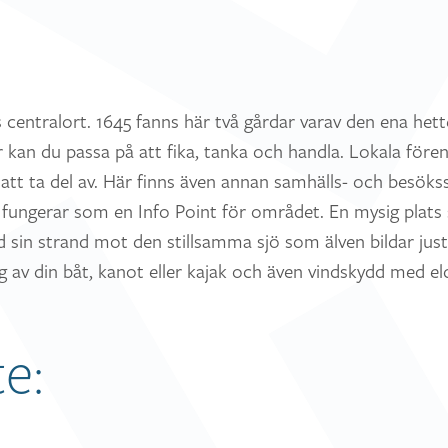
entralort. 1645 fanns här två gårdar varav den ena het
an du passa på att fika, tanka och handla. Lokala fören
att ta del av. Här finns även annan samhälls- och besökss
ungerar som en Info Point för området. En mysig plats s
d sin strand mot den stillsamma sjö som älven bildar just
g av din båt, kanot eller kajak och även vindskydd med el
e: