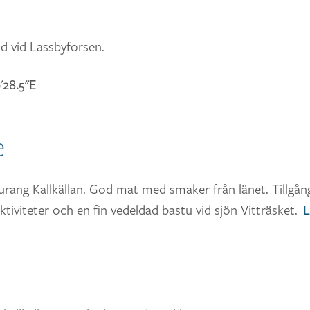
d vid Lassbyforsen.
'28.5"E
e
ang Kallkällan. God mat med smaker från länet. Tillgång 
ktiviteter och en fin vedeldad bastu vid sjön Vitträsket.
L