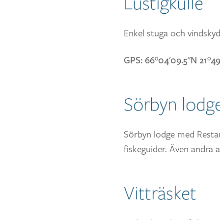
Lustigkulle
Enkel stuga och vindskyd
GPS: 66°04'09.5"N 21°49
Sörbyn lodg
Sörbyn lodge med Restaur
fiskeguider. Även andra a
Vitträsket