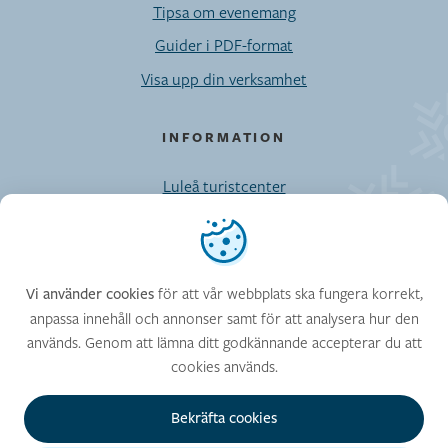
Tipsa om evenemang
Guider i PDF-format
Visa upp din verksamhet
INFORMATION
Luleå turistcenter
Möten/Privatresor/Press
Vi använder cookies
Kontaktuppgifter till Visit Luleå-enheten
Cookies
för att vår webbplats ska fungera korrekt,
Vi använder cookies
anpassa innehåll och annonser samt för att analysera hur den
används. Genom att lämna ditt godkännande accepterar du att
FÖLJ OSS
cookies används.
Facebook
Instagram
Bekräfta cookies