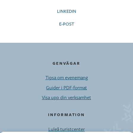
LINKEDIN
E-POST
GENVÄGAR
Tipsa om evenemang
Guider i PDF-format
Visa upp din verksamhet
INFORMATION
Luleå turistcenter