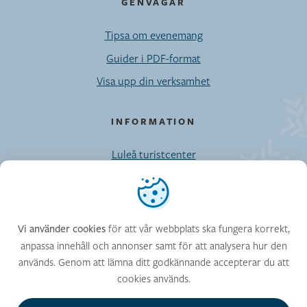
GENVÄGAR
Tipsa om evenemang
Guider i PDF-format
Visa upp din verksamhet
INFORMATION
Luleå turistcenter
Möten/Privatresor/Press
Vi använder cookies
Kontaktuppgifter till Visit Luleå-enheten
Cookies
för att vår webbplats ska fungera korrekt,
Vi använder cookies
anpassa innehåll och annonser samt för att analysera hur den
används. Genom att lämna ditt godkännande accepterar du att
FÖLJ OSS
cookies används.
Facebook
Instagram