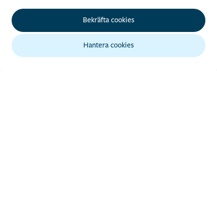
Bekräfta cookies
Hantera cookies
GENVÄGAR
Tipsa om evenemang
Guider i PDF-format
Visa upp din verksamhet
INFORMATION
Luleå turistcenter