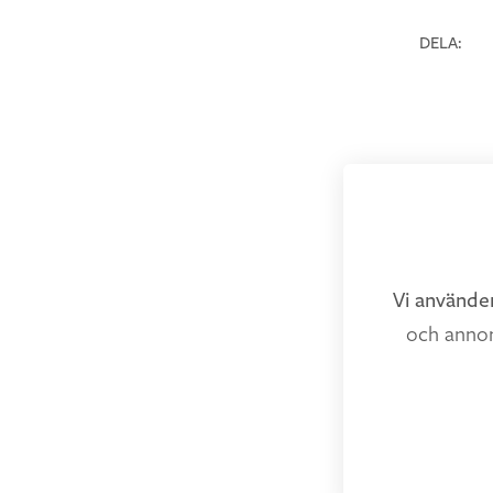
DELA:
Vi anvä
Vi använde
och annon