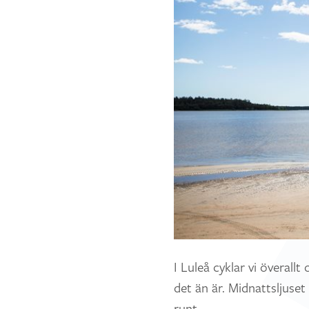
I Luleå cyklar vi överall
det än är. Midnattsljuset
runt.