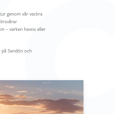
n tur genom vår vackra
försvårar
m – varken havsis eller
r på Sandön och