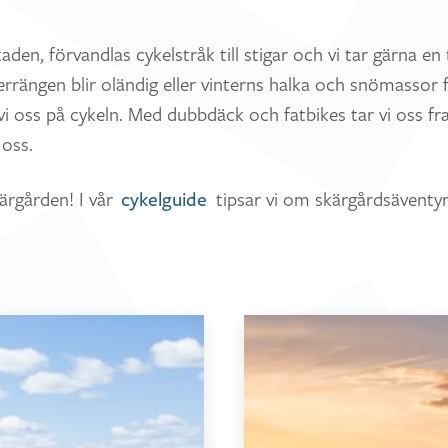
den, förvandlas cykelstråk till stigar och vi tar gärna e
errängen blir oländig eller vinterns halka och snömassor 
i oss på cykeln. Med dubbdäck och fatbikes tar vi oss fra
oss.
kärgården! I vår
tipsar vi om skärgårdsäventy
cykelguide