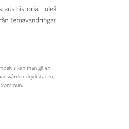
ads historia. Luleå
från temavandringar
empelvis kan man gå en
nadsvården i kyrkstaden,
eå kommun.