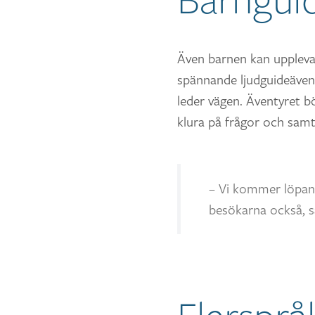
Även barnen kan uppleva
spännande ljudguideäven
leder vägen. Äventyret bö
klura på frågor och samtid
– Vi kommer löpand
besökarna också, s