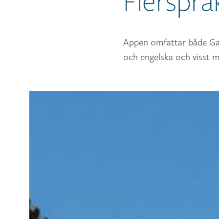
Flersprå
Appen omfattar både Gam
och engelska och visst ma