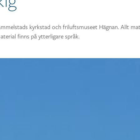
kig
melstads kyrkstad och friluftsmuseet Hägnan. Allt mate
terial finns på ytterligare språk.