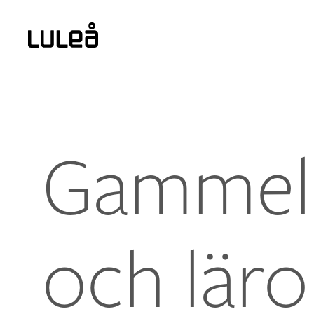
Gammels
och läro