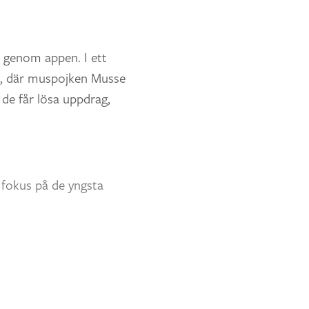
 genom appen. I ett
on, där muspojken Musse
 de får lösa uppdrag,
 fokus på de yngsta