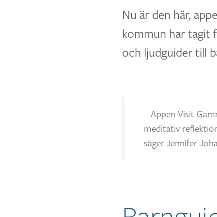
Nu är den här, app
kommun har tagit f
och ljudguider till
– Appen Visit Gamm
meditativ reflekti
säger Jennifer Joh
Barngui