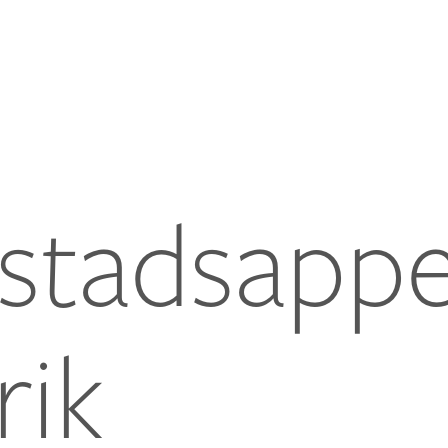
tadsappe
rik