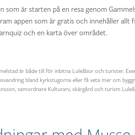
en som är starten på en resa genom Gammelst
ram appen som är gratis och innehåller allt 
 barnquiz och en karta över området.
elstad är både till för inbitna Luleåbor och turister. Ex
onsvandring bland kyrkstugorna eller få veta mer om bygg
ansson, samordnare Kulturarv, skärgård och turism Lul
dningar med Musse